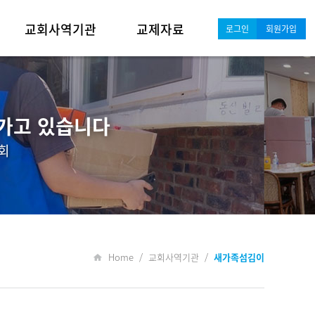
교회사역기관
교제자료
로그인
회원가입
위드블레스
교회소식
틴하모니인터내셔날
행사일정
 가고 있습니다
새가족섬김이
포토갤러리
회
Q&A
Home / 교회사역기관 /
새가족섬김이