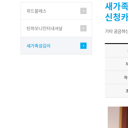
새가족
위드블레스
신청
틴하모니인터내셔날
기타 궁금하
새가족섬김이
작