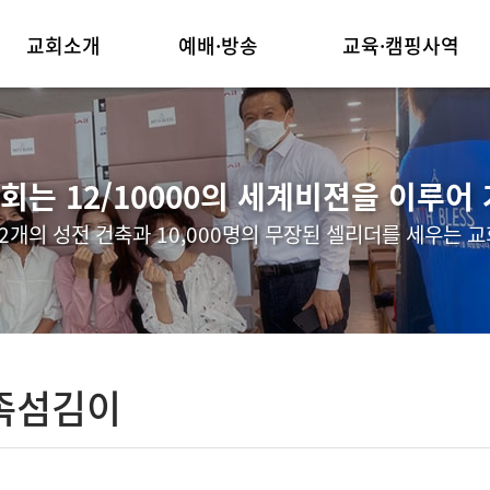
교회소개
예배·방송
교육·캠핑사역
담임목사 인사말
주일예배
주일학교
교회연혁
목요찬양 기도회
캠핑사역
는 12/10000의 세계비젼을 이루어
예배안내
한걸음더
청년부사역
12개의 성전 건축과 10,000명의 무장된 셀리더를 세우는 교
섬기는 이들
호산나워쉽
장년부 두날개훈련
찾아오시는길
장년부 교회제자반
족섬김이