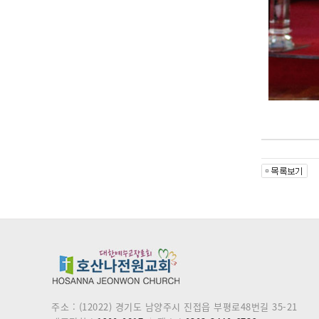
주소 : (12022) 경기도 남양주시 진접읍 부평로48번길 35-21