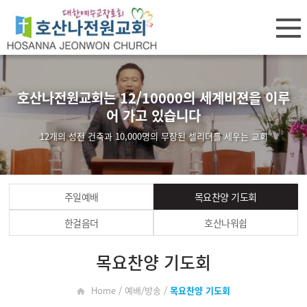
호산나전원교회는 12/10000의 세계비젼을 이루
어 가고 있습니다
12개의 성전 건축과 10,000명의 무장된 셀리더를 세우는 교회
주일예배
목요찬양 기도회
한걸음더
호산나워쉽
목요찬양 기도회
Home / 예배/방송 /
목요찬양 기도회