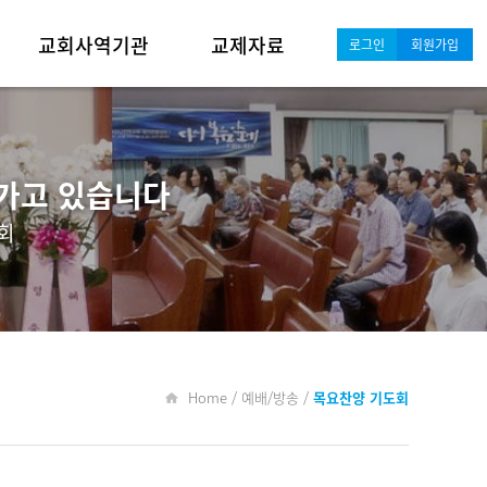
교회사역기관
교제자료
로그인
회원가입
위드블레스
교회소식
틴하모니인터내셔날
행사일정
 가고 있습니다
새가족섬김이
포토갤러리
회
Q&A
Home / 예배/방송 /
목요찬양 기도회