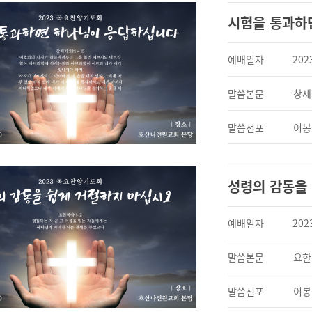
시험을 통과하
예배일자
202
말씀본문
창세기
말씀선포
이봉
성령의 감동을
예배일자
202
말씀본문
요한
말씀선포
이봉