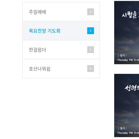
주일예배
목요찬양 기도회
한걸음더
호산나워쉽