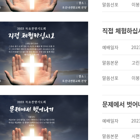
말씀선포
이봉
직접 체험하십
예배일자
202
말씀본문
고린
말씀선포
이봉
문제에서 벗어
예배일자
202
말씀본문
시편 