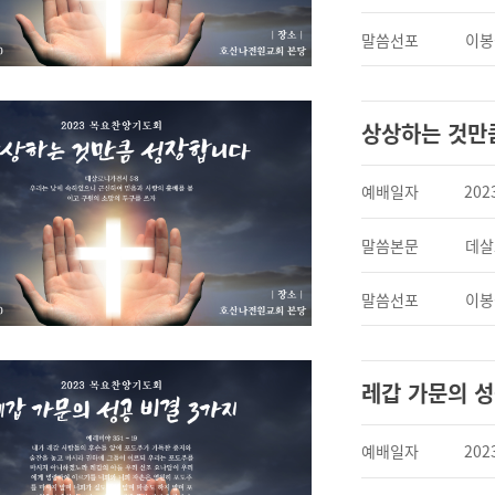
말씀선포
이봉
상상하는 것만
예배일자
202
말씀본문
데살
말씀선포
이봉
레갑 가문의 성
예배일자
202