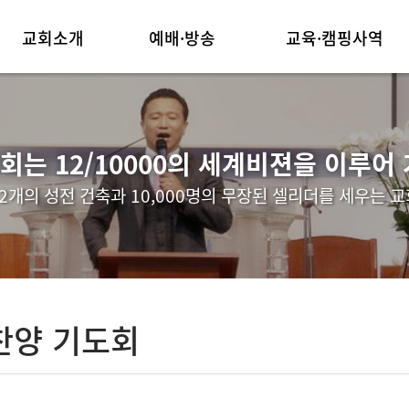
교회소개
예배·방송
교육·캠핑사역
담임목사 인사말
주일예배
주일학교
교회연혁
목요찬양 기도회
캠핑사역
는 12/10000의 세계비젼을 이루어
예배안내
한걸음더
청년부사역
12개의 성전 건축과 10,000명의 무장된 셀리더를 세우는 교
섬기는 이들
호산나워쉽
장년부 두날개훈련
찾아오시는길
장년부 교회제자반
찬양 기도회