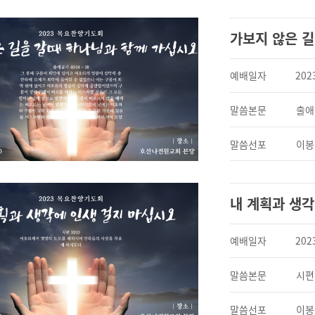
가보지 않은 
예배일자
202
말씀본문
출애굽
말씀선포
이봉
내 계획과 생각
예배일자
202
말씀본문
시편 
말씀선포
이봉