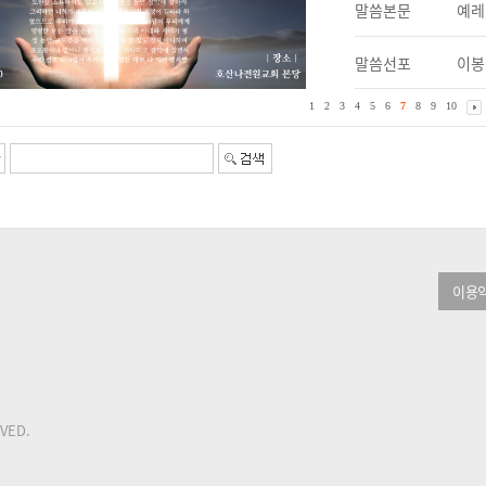
말씀본문
예레미
말씀선포
이봉
1
2
3
4
5
6
7
8
9
10
이용
RVED.