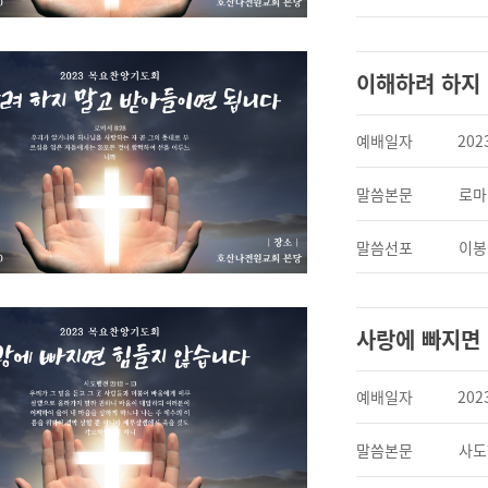
이해하려 하지
예배일자
202
말씀본문
로마서
말씀선포
이봉
사랑에 빠지면
예배일자
202
말씀본문
사도행